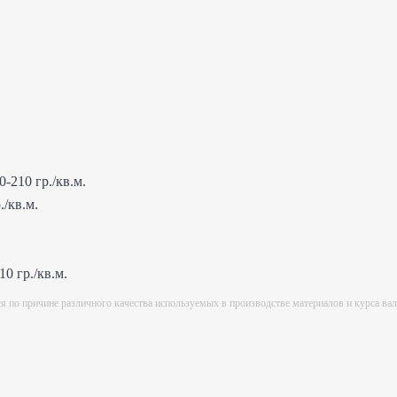
-210 гр./кв.м.
./кв.м.
0 гр./кв.м.
ся по причине различного качества используемых в производстве материалов и курса ва