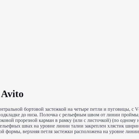
Avito
нтральной бортовой застежкой на четыре петли и пуговицы, с 
 подкладке до низа. Полочка с рельефным швом от линии проймы
оковой прорезной карман в рамку (или с листочкой) (по одному
рельефных швах на уровне линии талии закреплен хлястик шири
ной формы, верхняя петля застежки расположена на уровне линии