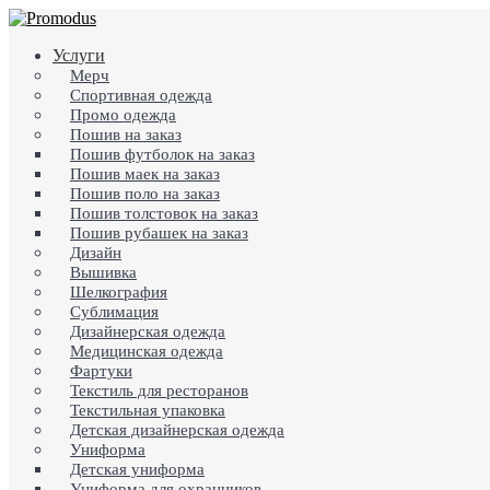
Skip
to
search
Menu
Услуги
main
content
Мерч
Спортивная одежда
Промо одежда
Пошив на заказ
Пошив футболок на заказ
Пошив маек на заказ
Пошив поло на заказ
Пошив толстовок на заказ
Пошив рубашек на заказ
Дизайн
Вышивка
Шелкография
Сублимация
Дизайнерская одежда
Медицинская одежда
Фартуки
Текстиль для ресторанов
Текстильная упаковка
Детская дизайнерская одежда
Униформа
Детская униформа
Униформа для охранников