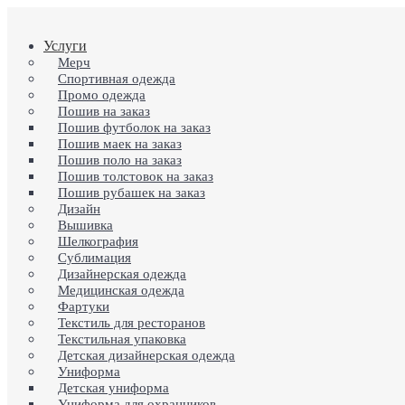
Skip
to
search
Menu
Услуги
main
content
Мерч
Спортивная одежда
Промо одежда
Пошив на заказ
Пошив футболок на заказ
Пошив маек на заказ
Пошив поло на заказ
Пошив толстовок на заказ
Пошив рубашек на заказ
Дизайн
Вышивка
Шелкография
Сублимация
Дизайнерская одежда
Медицинская одежда
Фартуки
Текстиль для ресторанов
Текстильная упаковка
Детская дизайнерская одежда
Униформа
Детская униформа
Униформа для охранников