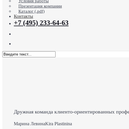
Условия работы
Презентация компании
Каталог (.pdf)
Контакты
+7 (495) 233-64-63
search
Menu
Close
Search
Дружная команда клиенто-ориентированных професс
Марина Левина
Kira Plastinina