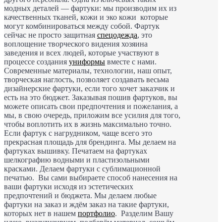
модных деталей — фартуки: мы производим их из
качественных тканей, кожи и эко кожи которые
могут комбинироваться между собой. Фартук
сейчас не просто защитная
спецодежда
, это
воплощение творческого видения хозяина
заведения и всех людей, которые участвуют в
процессе создания
униформы
вместе с нами.
Современные материалы, технологии, наш опыт,
творческая наглость, позволяет создавать весьма
дизайнерские фартуки, если того хочет заказчик и
есть на это бюджет. Заказывая пошив фартуков, вы
можете описать свои предпочтения и пожелания, а
мы, в свою очередь, приложим все усилия для того,
чтобы воплотить их в жизнь максимально точно.
Если фартук с нагрудником, чаще всего это
прекрасная площадь для брендинга. Мы делаем на
фартуках вышивку. Печатаем на фартуках
шелкографию водными и пластизольными
красками. Делаем фартуки с сублимационной
печатью. Вы сами выбираете способ нанесения на
ваши фартуки исходя из эстетических
предпочтений и бюджета. Мы делаем любые
фартуки на заказ и ждём заказ на такие фартуки,
которых нет в нашем
портфолио
. Разделим Вашу