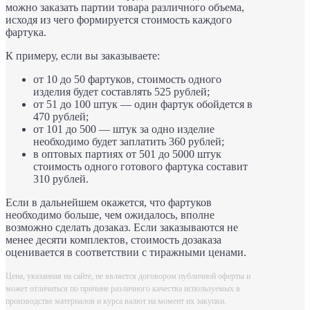
можно заказать партии товара различного объема,
исходя из чего формируется стоимость каждого
фартука.
К примеру, если вы заказываете:
от 10 до 50 фартуков, стоимость одного
изделия будет составлять 525 рублей;
от 51 до 100 штук — один фартук обойдется в
470 рублей;
от 101 до 500 — штук за одно изделие
необходимо будет заплатить 360 рублей;
в оптовых партиях от 501 до 5000 штук
стоимость одного готового фартука составит
310 рублей.
Если в дальнейшем окажется, что фартуков
необходимо больше, чем ожидалось, вполне
возможно сделать дозаказ. Если заказываются не
менее десяти комплектов, стоимость дозаказа
оценивается в соответствии с тиражными ценами.
Цена, указанная на сайте, не является договором публичной оферты и
может отличаться по причине различного качества используемых в
производстве материалов и курса валют на момент их закупки.