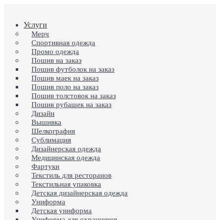
Skip
to
search
Menu
Услуги
main
content
Мерч
Спортивная одежда
Промо одежда
Пошив на заказ
Пошив футболок на заказ
Пошив маек на заказ
Пошив поло на заказ
Пошив толстовок на заказ
Пошив рубашек на заказ
Дизайн
Вышивка
Шелкография
Сублимация
Дизайнерская одежда
Медицинская одежда
Фартуки
Текстиль для ресторанов
Текстильная упаковка
Детская дизайнерская одежда
Униформа
Детская униформа
Униформа для охранников