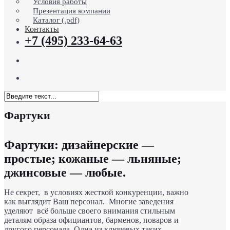
Условия работы
Презентация компании
Каталог (.pdf)
Контакты
+7 (495) 233-64-63
search
Menu
Close
Фартуки
Search
Фартуки: дизайнерские —
простые; кожаные — льняные;
джинсовые — любые.
Не секрет, в условиях жесткой конкуренции, важно
как выглядит Ваш персонал. Многие заведения
уделяют всё больше своего внимания стильным
деталям образа официантов, барменов, поваров и
другого персонала. Одна из ключевых таких