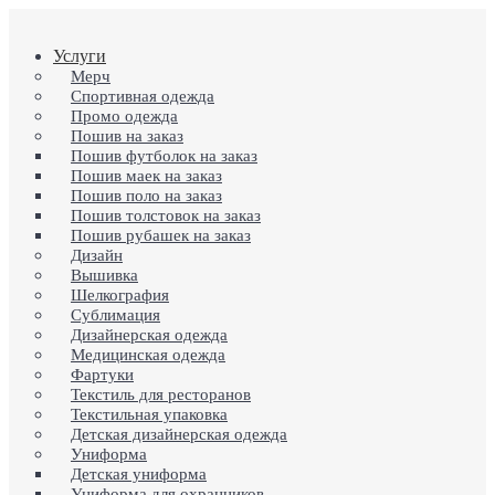
Skip
to
search
Menu
Услуги
main
content
Мерч
Спортивная одежда
Промо одежда
Пошив на заказ
Пошив футболок на заказ
Пошив маек на заказ
Пошив поло на заказ
Пошив толстовок на заказ
Пошив рубашек на заказ
Дизайн
Вышивка
Шелкография
Сублимация
Дизайнерская одежда
Медицинская одежда
Фартуки
Текстиль для ресторанов
Текстильная упаковка
Детская дизайнерская одежда
Униформа
Детская униформа
Униформа для охранников