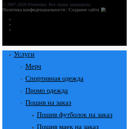
© 2007-2026 Promodus. Все права защищены.
Политика конфиденциальности
|
Создание сайта
facebook
instagram
vk
Close
Услуги
Menu
Мерч
Спортивная одежда
Промо одежда
Пошив на заказ
Пошив футболок на заказ
Пошив маек на заказ