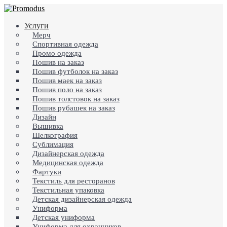
Skip
to
search
Menu
Услуги
main
content
Мерч
Спортивная одежда
Промо одежда
Пошив на заказ
Пошив футболок на заказ
Пошив маек на заказ
Пошив поло на заказ
Пошив толстовок на заказ
Пошив рубашек на заказ
Дизайн
Вышивка
Шелкография
Сублимация
Дизайнерская одежда
Медицинская одежда
Фартуки
Текстиль для ресторанов
Текстильная упаковка
Детская дизайнерская одежда
Униформа
Детская униформа
Униформа для охранников