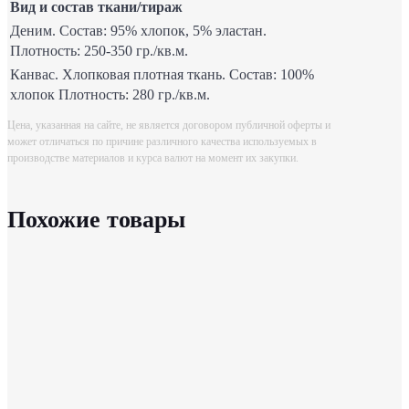
Вид и состав ткани/тираж
Деним. Состав: 95% хлопок, 5% эластан.
Плотность: 250-350 гр./кв.м.
Канвас. Хлопковая плотная ткань. Состав: 100%
хлопок Плотность: 280 гр./кв.м.
Цена, указанная на сайте, не является договором публичной оферты и
может отличаться по причине различного качества используемых в
производстве материалов и курса валют на момент их закупки.
Похожие товары