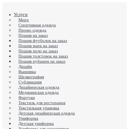
Skip
to
search
Menu
Услуги
main
content
Мерч
Спортивная одежда
Промо одежда
Пошив на заказ
Пошив футболок на заказ
Пошив маек на заказ
Пошив поло на заказ
Пошив толстовок на заказ
Пошив рубашек на заказ
Дизайн
Вышивка
Шелкография
Сублимация
Дизайнерская одежда
Медицинская одежда
Фартуки
Текстиль для ресторанов
Текстильная упаковка
Детская дизайнерская одежда
Униформа
Детская униформа
Униформа для охранников