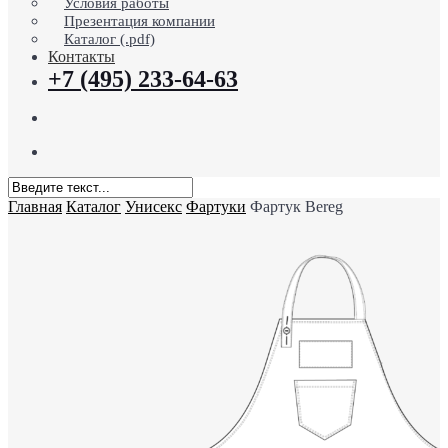
Условия работы
Презентация компании
Каталог (.pdf)
Контакты
+7 (495) 233-64-63
search
Menu
Close
Главная
Каталог
Унисекс
Фартуки
Фартук Bereg
Search