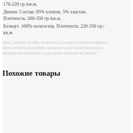
170-220 гр./кв.м.
Деним. Состав: 95% хлопок, 5% эластан.
Плотность: 200-350 гр./кв.м.
Блэкаут. 100% полиэстер. Плотность: 220-350 гр./
кв.м
Цена, указанная на сайте, не является договором публичной оферты и
может отличаться по причине различного качества используемых в
производстве материалов и курса валют на момент их закупки.
Похожие товары