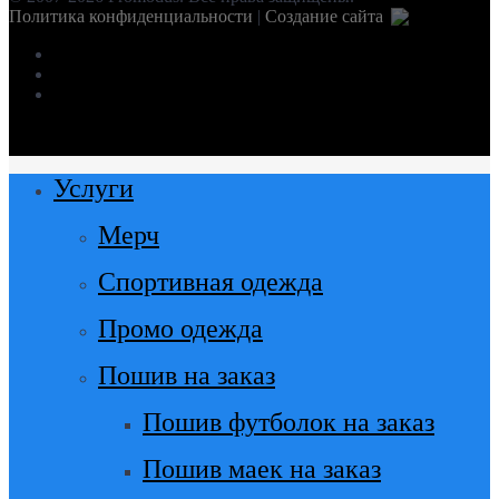
Политика конфиденциальности
|
Создание сайта
facebook
instagram
vk
Close
Услуги
Menu
Мерч
Спортивная одежда
Промо одежда
Пошив на заказ
Пошив футболок на заказ
Пошив маек на заказ