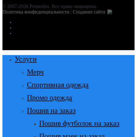
© 2007-2026 Promodus. Все права защищены.
Политика конфиденциальности
|
Создание сайта
facebook
instagram
vk
Close
Услуги
Menu
Мерч
Спортивная одежда
Промо одежда
Пошив на заказ
Пошив футболок на заказ
Пошив маек на заказ