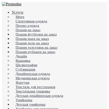
Skip
to
search
Menu
Услуги
main
content
Мерч
Спортивная одежда
Промо одежда
Пошив на заказ
Пошив футболок на заказ
Пошив маек на заказ
Пошив поло на заказ
Пошив толстовок на заказ
Пошив рубашек на заказ
Дизайн
Вышивка
Шелкография
Сублимация
Дизайнерская одежда
Медицинская одежда
Фартуки
Текстиль для ресторанов
Текстильная упаковка
Детская дизайнерская одежда
Униформа
Детская униформа
Униформа для охранников